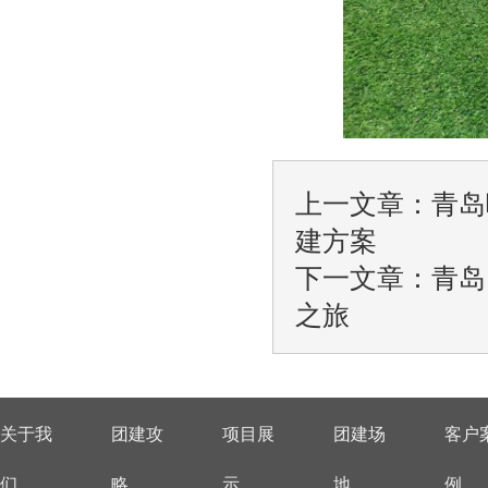
上一文章：
青岛
建方案
下一文章：
青岛
之旅
关于我
团建攻
项目展
团建场
客户
们
略
示
地
例