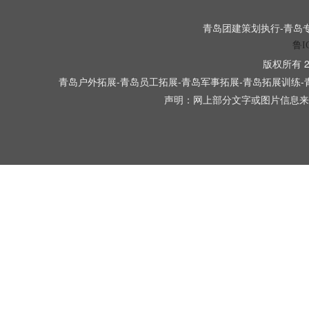
青岛团建策划执行-青岛专业
鲁I
版权所有 2
青岛户外拓展-青岛员工拓展-青岛军事拓展-青岛拓展训练-
声明：网上部分文字或图片信息来