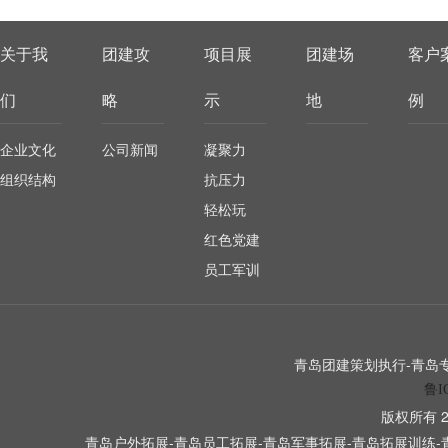
关于我
团建攻
项目展
团建场
客户
们
略
示
地
例
企业文化
公司新闻
凝聚力
组织结构
抗压力
轻松玩
红色党建
员工军训
青岛团建策划执行-青岛专业
鲁I
版权所有 2
青岛户外拓展-青岛员工拓展-青岛军事拓展-青岛拓展训练-