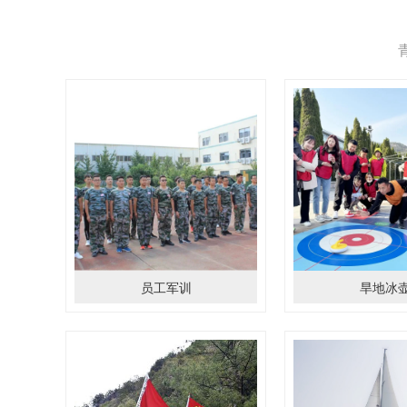
员工军训
旱地冰