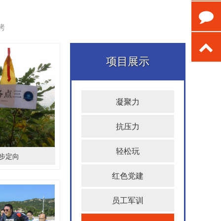
烤
项目展示
凝聚力
抗压力
轻松玩
步定向
红色党建
员工军训