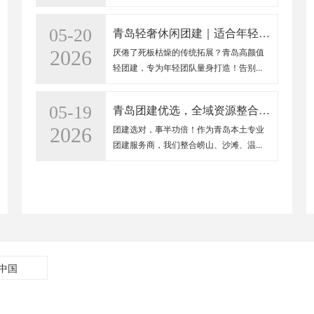
青岛轻奢休闲团建｜适合年轻人、拒绝高强度
05-20
厌倦了死板枯燥的传统拓展？青岛高颜值
2026
轻团建，专为年轻团队量身打造！告别...
青岛团建优选，全域资源整合，打造高性价比团建之旅
05-19
团建选对，事半功倍！作为青岛本土专业
2026
团建服务商，我们整合崂山、沙滩、温...
青岛拓展优选张老师，专业定制，不负所托
05-07
企业发展，团队为核；团队成长，拓展为
2026
翼。我是青岛拓展训练张老师，深耕行...
岛拓展公司哪家好？山海场地+特色玩法，青岛团建定制天花板
05-02
中国
地处海滨城市青岛，做团建自然要贴合山
2026
海特色，想找能玩转本地资源的青岛...