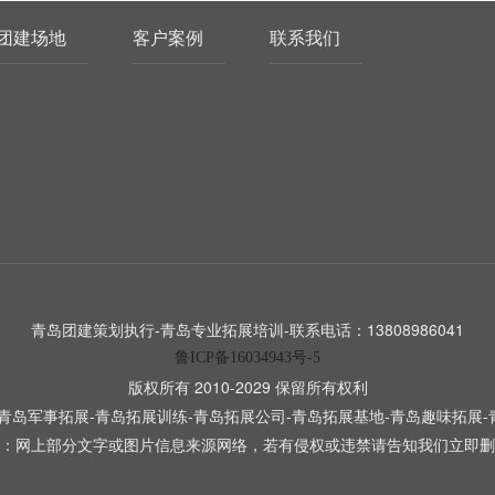
团建场地
客户案例
联系我们
青岛团建拓展教练专业服务｜专业带队，告别无效团建
07-06
青岛做团建，选对教练直接提升活动质
2026
感！✅全职资深拓展教练，不外包临时工...
青岛哪家团建公司好？2026 优选品牌，定制专属团建方案
05-21
在青岛，越来越多企业重视团建，但选择
2026
团建公司时常常纠结：哪家专业？哪家...
青岛轻奢休闲团建｜适合年轻人、拒绝高强度
05-20
厌倦了死板枯燥的传统拓展？青岛高颜值
2026
青岛团建策划执行-青岛专业拓展培训-联系电话：13808986041
轻团建，专为年轻团队量身打造！告别...
鲁ICP备16034943号-5
版权所有 2010-2029 保留所有权利
青岛军事拓展-青岛拓展训练-青岛拓展公司-青岛拓展基地-青岛趣味拓展
：网上部分文字或图片信息来源网络，若有侵权或违禁请告知我们立即删