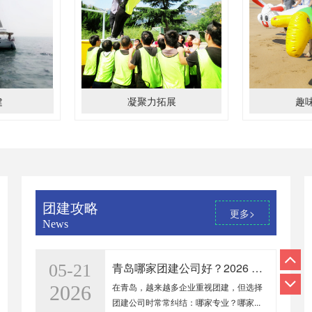
建
凝聚力拓展
趣
岛拓展公司哪家好？山海场地+特色玩法，青岛团建定制天花板
05-02
地处海滨城市青岛，做团建自然要贴合山
2026
海特色，想找能玩转本地资源的青岛...
青岛团建拓展教练专业服务｜专业带队，告别无效团建
07-06
团建攻略
青岛做团建，选对教练直接提升活动质
2026
更多>
News
感！✅全职资深拓展教练，不外包临时工...
青岛哪家团建公司好？2026 优选品牌，定制专属团建方案
05-21
在青岛，越来越多企业重视团建，但选择
2026
团建公司时常常纠结：哪家专业？哪家...